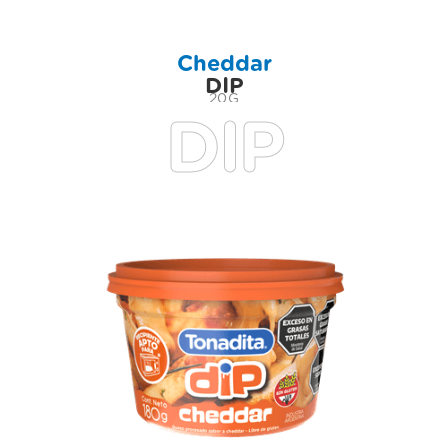
Cheddar
DIP
20G
DIP